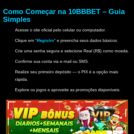
Como Começar na 10BBBET – Guia
Simples
Acesse o site oficial pelo celular ou computador.
Clique em “
Registro
” e preencha seus dados básicos.
Crie uma senha segura e selecione Real (R$) como moeda.
Confirme sua conta via e-mail ou SMS.
Realize seu primeiro depósito — o PIX é a opção mais
rápida.
Explore os jogos e aproveite as promoções disponíveis.