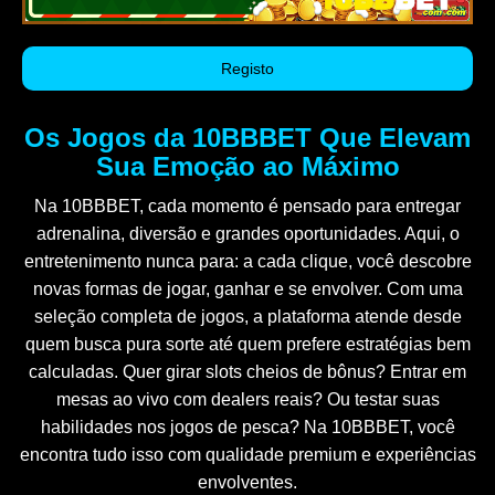
Registo
Os Jogos da 10BBBET Que Elevam
Sua Emoção ao Máximo
Na 10BBBET, cada momento é pensado para entregar
adrenalina, diversão e grandes oportunidades. Aqui, o
entretenimento nunca para: a cada clique, você descobre
novas formas de jogar, ganhar e se envolver. Com uma
seleção completa de jogos, a plataforma atende desde
quem busca pura sorte até quem prefere estratégias bem
calculadas. Quer girar slots cheios de bônus? Entrar em
mesas ao vivo com dealers reais? Ou testar suas
habilidades nos jogos de pesca? Na 10BBBET, você
encontra tudo isso com qualidade premium e experiências
envolventes.