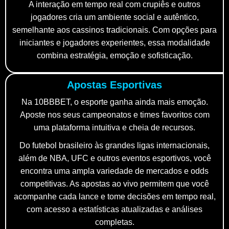
A interação em tempo real com crupiês e outros
jogadores cria um ambiente social e autêntico,
semelhante aos cassinos tradicionais. Com opções para
iniciantes e jogadores experientes, essa modalidade
combina estratégia, emoção e sofisticação.
Apostas Esportivas
Na 10BBBET, o esporte ganha ainda mais emoção.
Aposte nos seus campeonatos e times favoritos com
uma plataforma intuitiva e cheia de recursos.
Do futebol brasileiro às grandes ligas internacionais,
além de NBA, UFC e outros eventos esportivos, você
encontra uma ampla variedade de mercados e odds
competitivas. As apostas ao vivo permitem que você
acompanhe cada lance e tome decisões em tempo real,
com acesso a estatísticas atualizadas e análises
completas.