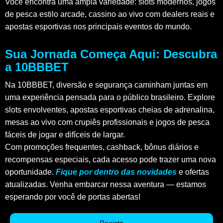
Você encontra uma ampla variedade: slots modernos, jogos
de pesca estilo arcade, cassino ao vivo com dealers reais e
apostas esportivas nos principais eventos do mundo.
Sua Jornada Começa Aqui: Descubra
a 10BBBET
Na 10BBBET, diversão e segurança caminham juntas em
uma experiência pensada para o público brasileiro. Explore
slots envolventes, apostas esportivas cheias de adrenalina,
mesas ao vivo com crupiês profissionais e jogos de pesca
fáceis de jogar e difíceis de largar.
Com promoções frequentes, cashback, bônus diários e
recompensas especiais, cada acesso pode trazer uma nova
oportunidade.
Fique por dentro das novidades
e ofertas
atualizadas. Venha embarcar nessa aventura — estamos
esperando por você de portas abertas!