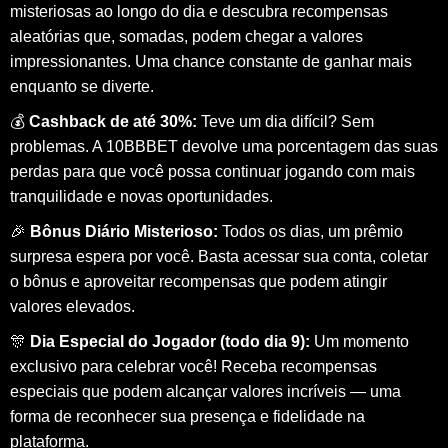
misteriosas ao longo do dia e descubra recompensas
aleatórias que, somadas, podem chegar a valores
impressionantes. Uma chance constante de ganhar mais
enquanto se diverte.
💰
Cashback de até 30%:
Teve um dia difícil? Sem
problemas. A 10BBBET devolve uma porcentagem das suas
perdas para que você possa continuar jogando com mais
tranquilidade e novas oportunidades.
🎉
Bônus Diário Misterioso:
Todos os dias, um prêmio
surpresa espera por você. Basta acessar sua conta, coletar
o bônus e aproveitar recompensas que podem atingir
valores elevados.
🎊
Dia Especial do Jogador (todo dia 9):
Um momento
exclusivo para celebrar você! Receba recompensas
especiais que podem alcançar valores incríveis — uma
forma de reconhecer sua presença e fidelidade na
plataforma.