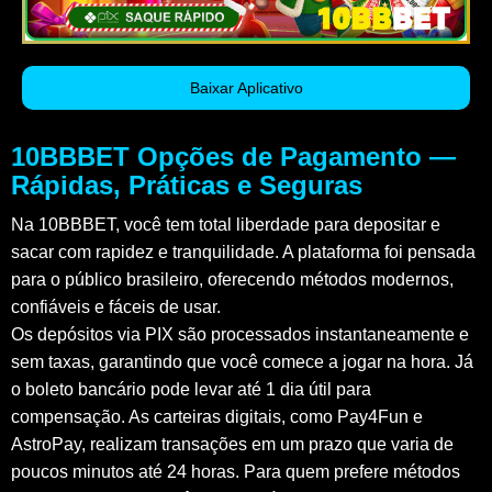
Baixar Aplicativo
10BBBET Opções de Pagamento —
Rápidas, Práticas e Seguras
Na 10BBBET, você tem total liberdade para depositar e
sacar com rapidez e tranquilidade. A plataforma foi pensada
para o público brasileiro, oferecendo métodos modernos,
confiáveis e fáceis de usar.
Os depósitos via PIX são processados instantaneamente e
sem taxas, garantindo que você comece a jogar na hora. Já
o boleto bancário pode levar até 1 dia útil para
compensação. As carteiras digitais, como Pay4Fun e
AstroPay, realizam transações em um prazo que varia de
poucos minutos até 24 horas. Para quem prefere métodos